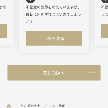
は可
不動産の売却を考えていますが、
不
最初に何をすればよいのでしょう
う
か？
回答を見る
売却Q&Aへ
売却･買取査定
エリア情報