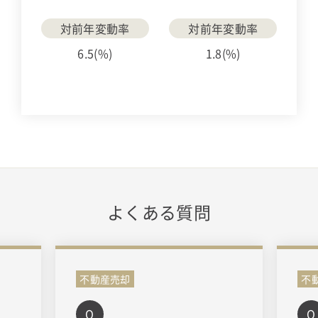
対前年変動率
対前年変動率
6.5(%)
1.8(%)
よくある質問
不動産売却
不
Q
Q