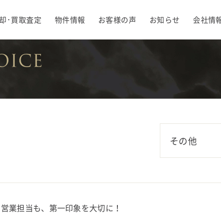
却･買取査定
物件情報
お客様の声
お知らせ
会社情
売却･買取査定
会社情報
売却のポイント･コツ
メッセージ
エリア情報
会社概要
売却事例
採用情報
売却Q&A
地図･アク
その他
も営業担当も、第一印象を大切に！